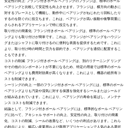
安定性の向上: フランジ付きボール ベアリングのフランジは、標準のボール
ベアリングと比較して安定性も向上させます。フランジは、横方向の動きに
対するブレースとして機能し、動作中にベアリングがねじれたり回転したり
するのを防ぐのに役立ちます。これは、ベアリングが高い振動や衝撃荷重に
さらされるアプリケーションで特に役立ちます。
取り付けの簡素化: フランジ付きボール ベアリングは、標準のボール ベアリ
ングよりも取り付けが簡単です。これは、フランジがベアリングをハウジン
グまたはシャフトに取り付けるのに便利な表面を提供するためです。これに
より、取り付け時の時間と労力を節約でき、ベアリングを適切に配置するこ
ともできます。
コストの削減: フランジ付きボール ベアリングは、別のリテーニング リング
やその他のコンポーネントが不要になるため、特定の用途では標準のボール
ベアリングよりも費用対効果が高くなります。これにより、機器の総所有コ
ストを削減できます。
シーリングの向上: 一部のフランジ付きボール ベアリングには、標準のボール
ベアリングよりも汚染や湿気に対する保護を強化するシールまたはシールド
が組み込まれています。これにより、ベアリングの寿命を延ばし、メンテナ
ンス コストを削減できます。
結論として、フランジ付きボール ベアリングには、標準的なボール ベアリン
グに比べて、アキシャル サポートの向上、安定性の向上、取り付けの簡素
化、コストの削減、シールの改善など、いくつかの利点があります。これら
の利点により、幅広い産業用および商用アプリケーションで人気のある選択