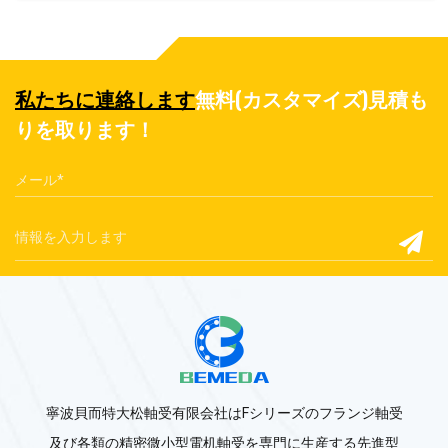
私たちに連絡します
無料(カスタマイズ)見積も
りを取ります！
寧波貝而特大松軸受有限会社はFシリーズのフランジ軸受
及び各類の精密微小型電机軸受を専門に生産する先進型